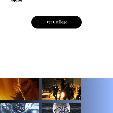
español
La primera
distribuidora española
especializada en
cine asiático.
En estos años hemos distribuido en el mercado español
+100 títulos
,
todos ellos cuidadosamente seleccionados entre lo mejor de la cinematografía oriental.
Ver Catálogo