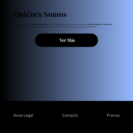
Quiénes Somos
Contamos con una
de +30 años impulsando proyectos de referencia en el
.
amplia trayectoria
sector tecnológico y audiovisual
Mediatres Estudio surge de nuestra fascinación por el Extremo Oriente y su variada y rica expresión artística.
Ver Más
Aviso Legal
Contacto
Prensa
info@m3estudio.com