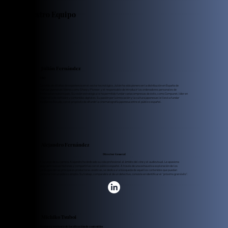
Nuestro Equipo
Julián Fernández
CEO
Con más de 40 años de experiencia en el sector tecnológico, Julián ha sido pionero en la distribución en España de
marcas japonesas líderes como Sharp y Pioneer, y el responsable de introducir los ordenadores personales de
Amstrad en nuestro país. Su visión estratégica le ha permitido fundar varias empresas de éxito, como Compunet, líder en
desarrollo de software y contenidos digitales. Su pasión por la innovación y la cultura japonesas le llevó a fundar
Mediatres Estudio, con el propósito de difundir la cinematografía japonesa entre el público español.
Alejandro Fernández
Director General
A lo largo de su carrera, Alejandro ha dedicado su vida profesional al ámbito del cine y el audiovisual. Le apasiona
descubrir nuevas historias y compartirlas con el público español. A través de una exhaustiva exploración de los
catálogos de las principales productoras asiáticas, se dedica a la búsqueda de aquellos contenidos que puedan
conectar con un público amplio. Su trabajo, comparable al de un detective, consiste en identificar el “próximo gran éxito”.
Michiko Tsuboi
Gestora y revisora de localización de contenidos