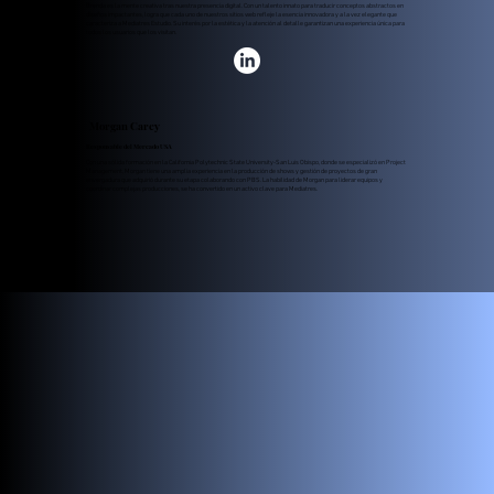
Brenda es la mente creativa tras nuestra presencia digital. Con un talento innato para traducir conceptos abstractos en
diseños impactantes, logra que cada uno de nuestros sitios web refleje la esencia innovadora y a la vez elegante que
caracteriza a Mediatres Estudio. Su interés por la estética y la atención al detalle garantizan una experiencia única para
todos los usuarios que los visitan.
Morgan Carey
Responsable del Mercado USA
Con una sólida formación en la California Polytechnic State University-San Luis Obispo, donde se especializó en Project
Management, Morgan tiene una amplia experiencia en la producción de shows y gestión de proyectos de gran
envergadura que adquirió durante su etapa colaborando con PBS. La habilidad de Morgan para liderar equipos y
coordinar complejas producciones, se ha convertido en un activo clave para Mediatres.