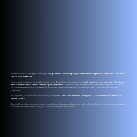
Mediatres Estudio es una compañía formada por un
equipo humano con una larga trayectoria en el mundo empresarial, especializado en el sector
tecnológico y audiovisual.
Nuestro equipo ha sido pionero en la digitalización del cine en España, impulsando proyectos como
cineMagazine, plataforma pionera en España en la
difusión y distribución de contenidos cinematográficos en Internet
. Durante nueve años, cineMagazine fue el referente indiscutible para los amantes
del cine, la industria audiovisual y los medios de comunicación. Empresas de primer nivel como Microsoft, Yahoo y Telefónica confiaron en nuestra
plataforma.
Esta experiencia, junto con nuestra visión de futuro, nos ha permitido
adaptar nuestro modelo de negocio a las nuevas tendencias del mercado
cinematográfico.
De un crisol, con este conocimiento, la fusión con las anteriores etapas que contribuyeron a la implementación de la informática, las nuevas tecnologías en
nuestro país, nuestra pasión por el cine y la cultura asiática emerge Mediatres Estudio.