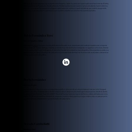
Michiko es el hilo invisible que teje un puente entre España y Japón. Su amor por nuestro país nació hace más de 30 años,
gracias a un vinilo de Pau Casals. Desde entonces, Michiko se interesó por nuestra cultura, estudiando nuestro idioma y
nuestras costumbres. Esta pasión se refleja en cada traducción, subtítulo y guión de doblaje que elabora, asegurando
que la esencia de cada película japonesa llegue al público español de la forma más auténtica posible.
Pablo Fernández Eyre
Director Creativo y Editor
Pablo, desde
La Ola
(una nueva división de Mediatres Estudio), es el responsable de la edición española de la mayoría
de los trailers de nuestro catálogo, forjando su talento tras más de 20 años trabajando con gigantes como Sony, Warner
Bros, Amazon y Netflix en Los Ángeles, el epicentro mundial de la industria cinematográfica. Esta experiencia unido a su
talento innato por captar la esencia de cada película, le ha permitido dominar las técnicas más avanzadas y desarrollar
un estilo narrativo inconfundible.
Berta Fernández
Directora de Arte
Berta ha desarrollado su carrera como diseñadora gráfica y directora de arte de prestigiosas marcas como Desigual,
Bassal Store o Aïta. Su pasión por el diseño la ha llevado a trabajar en una amplia gama de proyectos, desde el diseño
de campañas para Camper, Tous, ING DIRECT, Chocolat Factory hasta la creación de libros y vídeos animados así cómo
la dirección de arte en sesiones fotográficas, anuncios y eventos. Berta aporta un toque creativo único a cada proyecto
en el que participa, adaptándose a las necesidades de cada marca.
Brenda Cambellotti
Diseñadora Web