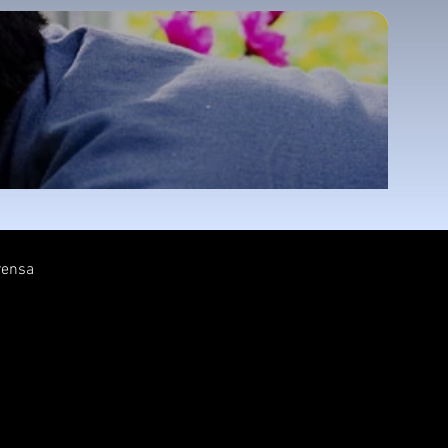
rensa
info@m3estudio.com
+34 932 805 768