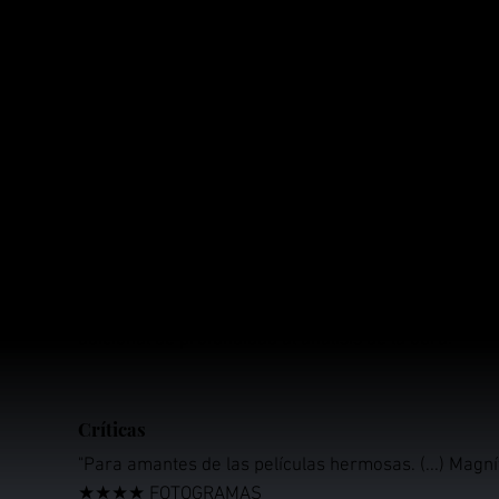
universitario llega al barco y se enamora de la muc
comprende que su sueño de casarse con ella ha te
Información
La película representa el estilo característico de Ki
belleza visual y temas oscuros y provocadores. El us
los símbolos sencillos pero potentes (como el arco
adicional de profundidad al análisis de la obra.
Críticas
"Para amantes de las películas hermosas. (...) Magnífi
★★★★ FOTOGRAMAS