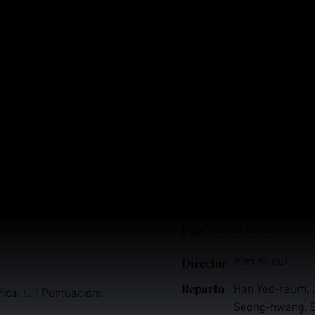
hacha. El pescador
rminado.
Ficha Técnica
m Ki-duk: la mezcla de
Género
Autor, Drama
o del paisaje natural y
) añade una capa
Año
2006
País
Corea del Sur
Director
Kim Ki-duk
Reparto
Han Yeo-reum, 
ca. (...) Puntuación:
Seong-hwang, S