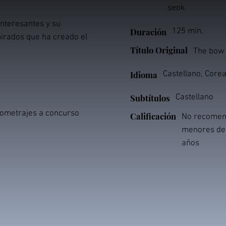
seok
interesantes y su
Duración
125 min.
irados que ha creado el
Título Original
The bow
Idioma
Castellano, Core
Subtítulos
Castellano
rgometrajes a concurso
Calificación
No recomen
menores de
años