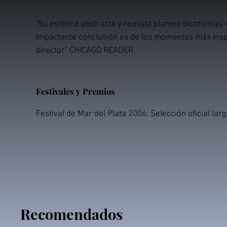
"Su estética abstracta y realista plantea dicotomías 
impactante conclusión es de los momentos más insp
director" CHICAGO READER
Festivales y Premios
Festival de Mar del Plata 2006: Selección oficial la
Recomendados